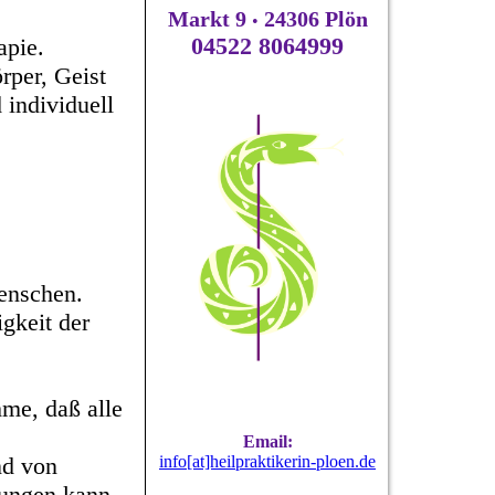
Markt 9
24306 Plön
•
04522 8064999
apie.
rper, Geist
individuell
enschen.
igkeit der
hme, daß alle
Email:
info[at]heilpraktikerin-ploen.de
nd von
nungen kann