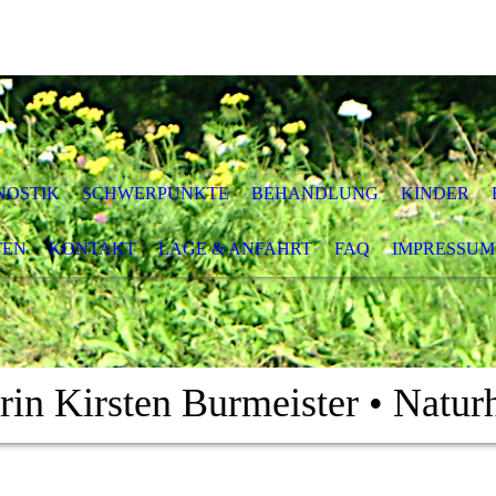
NOSTIK
SCHWERPUNKTE
BEHANDLUNG
KINDER
TEN
KONTAKT
LAGE & ANFAHRT
FAQ
IMPRESSUM
erin Kirsten Burmeister
•
Naturh