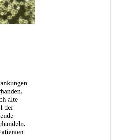
krankungen
rhanden.
ch alte
l der
hende
ehandeln.
Patienten