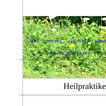
START
HILFE BEI...
THERAPIEN
DIAG
DIE HEILPRAKTIKERIN
KOS
Heilpraktik