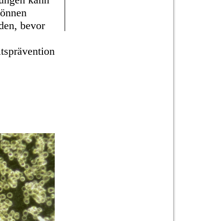
können
den, bevor
tsprävention