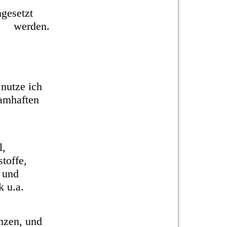
eingesetzt
n.
 nutze ich
namhaften
l,
toffe,
n und
k u.a.
nzen, und