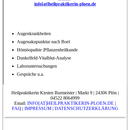
info[at]heilpraktikerin-ploen.de
Augenkrankheiten
Augenakupunktur nach Boel
Hömöopathie |Pflanzenheilkunde
Dunkelfeld-Vitalblut-Analyse
Laboruntersuchungen
Gespräche u.a.
Heilpraktikerin Kirsten Burmeister | Markt 9 | 24306 Plön |
04522 8064999
Email:
INFO[AT]HEILPRAKTIKERIN-PLOEN.DE
|
FAQ
|
IMPRESSUM
|
DATENSCHUTZERKLÄRUNG